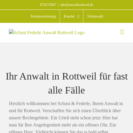
Zum
074115047
|
info@anwaltrottweil.de
Inhalt
Terminsvertretung
Kanzlei
Schönwald
springen
Ihr Anwalt in Rottweil für fast
alle Fälle
Herzlich willkommen bei Schust & Federle, Ihrem Anwalt in
und für Rottweil. Verschaffen Sie sich einen Überblick über
unsere Rechtsgebiete. Ein Urteil steht schon jetzt: Hier hat
man für Ihre Angelegenheit mehr als ein offenes Ohr. Ein
offenes Herz. Vielleicht können Sie das ja bald selbst