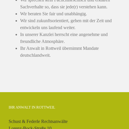
Sachverhalte so, dass sie jede(r) verstehen kann.
Wir beraten Sie fair und unabhängig.
Wir sind zukunftsorientiert, gehen mit der Zeit und
entwickeln uns laufend weiter.
In unserer Kanzlei herrscht eine angenehme und
freundliche Atmosphäre.
Ihr Anwalt in Rottweil übernimmt Mandate
deutschlandweit.
IHR ANWALT IN ROTTWEIL
Schust & Federle Rechtsanwälte
Lorenz-Bock-Straße 10