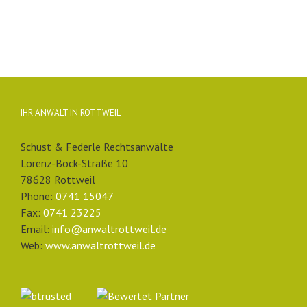
IHR ANWALT IN ROTTWEIL
Schust & Federle Rechtsanwälte
Lorenz-Bock-Straße 10
78628 Rottweil
Phone:
0741 15047
Fax:
0741 23225
Email:
info@anwaltrottweil.de
Web:
www.anwaltrottweil.de